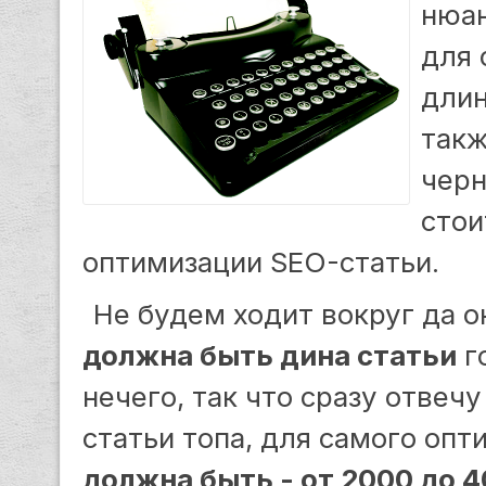
нюан
для 
длин
такж
черн
стои
оптимизации SEO-статьи.
Не будем ходит вокруг да ок
должна быть дина статьи
г
нечего, так что сразу отвеч
статьи топа, для самого оп
должна быть - от 2000 до 