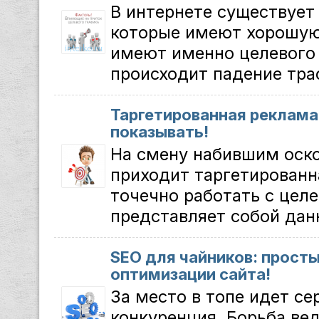
В интернете существует
которые имеют хорошую
имеют именно целевого 
происходит падение траф
Таргетированная реклама
показывать!
На смену набившим оск
приходит таргетированн
точечно работать с целе
представляет собой данн
SEO для чайников: прост
оптимизации сайта!
За место в топе идет се
конкуренция. Борьба ве