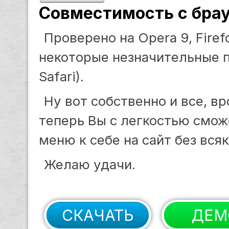
Совместимость с бра
Проверено на Opera 9, Firefo
некоторые незначительные 
Safari).
Ну вот собственно и все, вр
теперь Вы с легкостью смож
меню к себе на сайт без всяк
Желаю удачи.
СКАЧАТЬ
ДЕМ
Скачек: 525
С
191 Kb
п